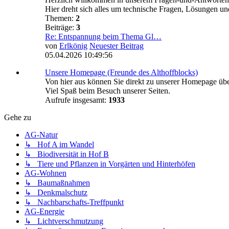
Hier dreht sich alles um technische Fragen, Lösungen 
Themen:
2
Beiträge:
3
Re: Entspannung beim Thema Gl…
von
Erlkönig
Neuester Beitrag
05.04.2026 10:49:56
Unsere Homepage (Freunde des Althoffblocks)
Von hier aus können Sie direkt zu unserer Homepage üb
Viel Spaß beim Besuch unserer Seiten.
Aufrufe insgesamt:
1933
Gehe zu
AG-Natur
↳ Hof A im Wandel
↳ Biodiversität in Hof B
↳ Tiere und Pflanzen in Vorgärten und Hinterhöfen
AG-Wohnen
↳ Baumaßnahmen
↳ Denkmalschutz
↳ Nachbarschafts-Treffpunkt
AG-Energie
↳ Lichtverschmutzung