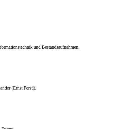
nformationstechnik und Bestandsaufnahmen.
nder (Ernst Ferstl).
n-Forum.