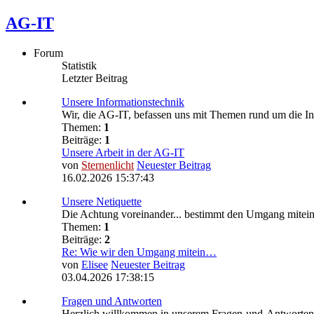
AG-IT
Forum
Statistik
Letzter Beitrag
Unsere Informationstechnik
Wir, die AG-IT, befassen uns mit Themen rund um die I
Themen:
1
Beiträge:
1
Unsere Arbeit in der AG-IT
von
Sternenlicht
Neuester Beitrag
16.02.2026 15:37:43
Unsere Netiquette
Die Achtung voreinander... bestimmt den Umgang miteina
Themen:
1
Beiträge:
2
Re: Wie wir den Umgang mitein…
von
Elisee
Neuester Beitrag
03.04.2026 17:38:15
Fragen und Antworten
Herzlich willkommen in unserem Fragen-und-Antworte