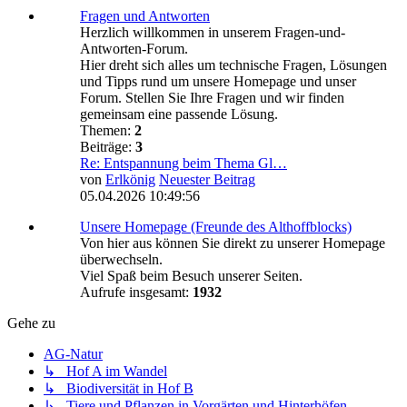
Fragen und Antworten
Herzlich willkommen in unserem Fragen-und-
Antworten-Forum.
Hier dreht sich alles um technische Fragen, Lösungen
und Tipps rund um unsere Homepage und unser
Forum. Stellen Sie Ihre Fragen und wir finden
gemeinsam eine passende Lösung.
Themen:
2
Beiträge:
3
Re: Entspannung beim Thema Gl…
von
Erlkönig
Neuester Beitrag
05.04.2026 10:49:56
Unsere Homepage (Freunde des Althoffblocks)
Von hier aus können Sie direkt zu unserer Homepage
überwechseln.
Viel Spaß beim Besuch unserer Seiten.
Aufrufe insgesamt:
1932
Gehe zu
AG-Natur
↳ Hof A im Wandel
↳ Biodiversität in Hof B
↳ Tiere und Pflanzen in Vorgärten und Hinterhöfen