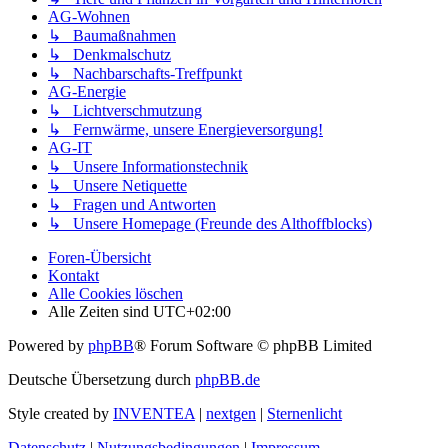
AG-Wohnen
↳ Baumaßnahmen
↳ Denkmalschutz
↳ Nachbarschafts-Treffpunkt
AG-Energie
↳ Lichtverschmutzung
↳ Fernwärme, unsere Energieversorgung!
AG-IT
↳ Unsere Informationstechnik
↳ Unsere Netiquette
↳ Fragen und Antworten
↳ Unsere Homepage (Freunde des Althoffblocks)
Foren-Übersicht
Kontakt
Alle Cookies löschen
Alle Zeiten sind
UTC+02:00
Powered by
phpBB
® Forum Software © phpBB Limited
Deutsche Übersetzung durch
phpBB.de
Style created by
INVENTEA
|
nextgen
|
Sternenlicht
Datenschutz
|
Nutzungsbedingungen
|
Impressum