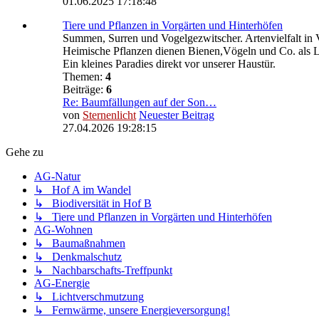
01.06.2025 17:18:48
Tiere und Pflanzen in Vorgärten und Hinterhöfen
Summen, Surren und Vogelgezwitscher. Artenvielfalt in 
Heimische Pflanzen dienen Bienen,Vögeln und Co. als 
Ein kleines Paradies direkt vor unserer Haustür.
Themen:
4
Beiträge:
6
Re: Baumfällungen auf der Son…
von
Sternenlicht
Neuester Beitrag
27.04.2026 19:28:15
Gehe zu
AG-Natur
↳ Hof A im Wandel
↳ Biodiversität in Hof B
↳ Tiere und Pflanzen in Vorgärten und Hinterhöfen
AG-Wohnen
↳ Baumaßnahmen
↳ Denkmalschutz
↳ Nachbarschafts-Treffpunkt
AG-Energie
↳ Lichtverschmutzung
↳ Fernwärme, unsere Energieversorgung!