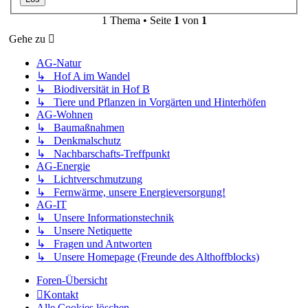
1 Thema • Seite
1
von
1
Gehe zu
AG-Natur
↳ Hof A im Wandel
↳ Biodiversität in Hof B
↳ Tiere und Pflanzen in Vorgärten und Hinterhöfen
AG-Wohnen
↳ Baumaßnahmen
↳ Denkmalschutz
↳ Nachbarschafts-Treffpunkt
AG-Energie
↳ Lichtverschmutzung
↳ Fernwärme, unsere Energieversorgung!
AG-IT
↳ Unsere Informationstechnik
↳ Unsere Netiquette
↳ Fragen und Antworten
↳ Unsere Homepage (Freunde des Althoffblocks)
Foren-Übersicht
Kontakt
Alle Cookies löschen