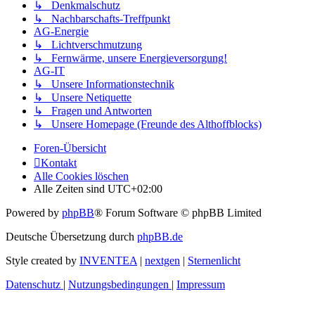
↳ Denkmalschutz
↳ Nachbarschafts-Treffpunkt
AG-Energie
↳ Lichtverschmutzung
↳ Fernwärme, unsere Energieversorgung!
AG-IT
↳ Unsere Informationstechnik
↳ Unsere Netiquette
↳ Fragen und Antworten
↳ Unsere Homepage (Freunde des Althoffblocks)
Foren-Übersicht
Kontakt
Alle Cookies löschen
Alle Zeiten sind
UTC+02:00
Powered by
phpBB
® Forum Software © phpBB Limited
Deutsche Übersetzung durch
phpBB.de
Style created by
INVENTEA
|
nextgen
|
Sternenlicht
Datenschutz
|
Nutzungsbedingungen
|
Impressum