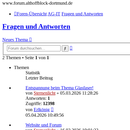
www.forum.althoffblock-dortmund.de
Foren-Übersicht
AG-IT
Fragen und Antworten
Fragen und Antworten
Neues Thema
Erweiterte
Suche
Suche
2 Themen • Seite
1
von
1
Themen
Statistik
Letzter Beitrag
Entspannung beim Thema Glasfaser!
von
Sternenlicht
»
05.03.2026 11:28:26
Antworten:
1
Zugriffe:
12398
von
Erlkönig
05.04.2026 10:49:56
Website und Forum