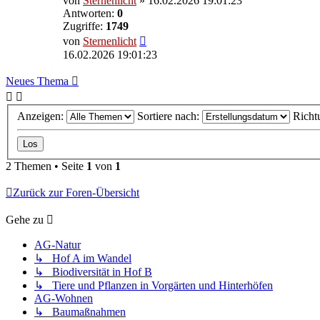
von
Sternenlicht
»
16.02.2026 19:01:23
Antworten:
0
Zugriffe:
1749
von
Sternenlicht
16.02.2026 19:01:23
Neues Thema
Anzeigen:
Sortiere nach:
Richt
2 Themen • Seite
1
von
1
Zurück zur Foren-Übersicht
Gehe zu
AG-Natur
↳ Hof A im Wandel
↳ Biodiversität in Hof B
↳ Tiere und Pflanzen in Vorgärten und Hinterhöfen
AG-Wohnen
↳ Baumaßnahmen