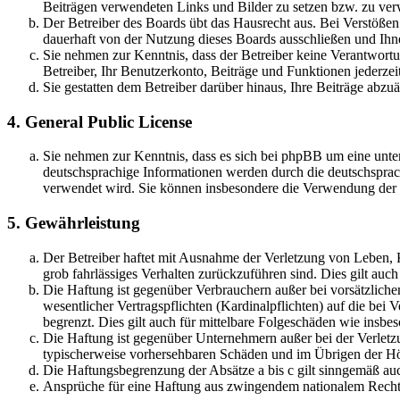
Beiträgen verwendeten Links und Bilder zu setzen bzw. zu ve
Der Betreiber des Boards übt das Hausrecht aus. Bei Verstöße
dauerhaft von der Nutzung dieses Boards ausschließen und Ihne
Sie nehmen zur Kenntnis, dass der Betreiber keine Verantwortung
Betreiber, Ihr Benutzerkonto, Beiträge und Funktionen jederzei
Sie gestatten dem Betreiber darüber hinaus, Ihre Beiträge abzu
4. General Public License
Sie nehmen zur Kenntnis, dass es sich bei phpBB um eine unter
deutschsprachige Informationen werden durch die deutschsprac
verwendet wird. Sie können insbesondere die Verwendung der S
5. Gewährleistung
Der Betreiber haftet mit Ausnahme der Verletzung von Leben, Kö
grob fahrlässiges Verhalten zurückzuführen sind. Dies gilt au
Die Haftung ist gegenüber Verbrauchern außer bei vorsätzlich
wesentlicher Vertragspflichten (Kardinalpflichten) auf die be
begrenzt. Dies gilt auch für mittelbare Folgeschäden wie ins
Die Haftung ist gegenüber Unternehmern außer bei der Verletzu
typischerweise vorhersehbaren Schäden und im Übrigen der Höh
Die Haftungsbegrenzung der Absätze a bis c gilt sinngemäß auc
Ansprüche für eine Haftung aus zwingendem nationalem Recht 