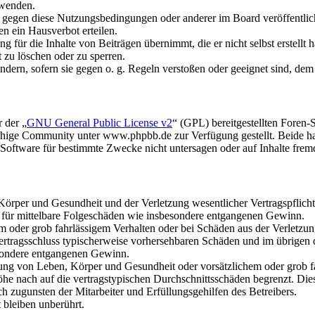
rwenden.
n gegen diese Nutzungsbedingungen oder anderer im Board veröffentli
n ein Hausverbot erteilen.
 für die Inhalte von Beiträgen übernimmt, die er nicht selbst erstellt 
t zu löschen oder zu sperren.
ändern, sofern sie gegen o. g. Regeln verstoßen oder geeignet sind, de
 der „
GNU General Public License v2
“ (GPL) bereitgestellten Foren
hige Community unter www.phpbb.de zur Verfügung gestellt. Beide hab
oftware für bestimmte Zwecke nicht untersagen oder auf Inhalte frem
rper und Gesundheit und der Verletzung wesentlicher Vertragspflichten
ch für mittelbare Folgeschäden wie insbesondere entgangenen Gewinn.
em oder grob fahrlässigem Verhalten oder bei Schäden aus der Verletz
i Vertragsschluss typischerweise vorhersehbaren Schäden und im übrigen
besondere entgangenen Gewinn.
ng von Leben, Körper und Gesundheit oder vorsätzlichem oder grob fah
e nach auf die vertragstypischen Durchschnittsschäden begrenzt. Dies
h zugunsten der Mitarbeiter und Erfüllungsgehilfen des Betreibers.
bleiben unberührt.