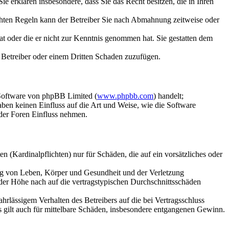
 Sie erklären insbesondere, dass Sie das Recht besitzen, die in Ihren
chten Regeln kann der Betreiber Sie nach Abmahnung zeitweise oder
hat oder die er nicht zur Kenntnis genommen hat. Sie gestatten dem
m Betreiber oder einem Dritten Schaden zuzufügen.
-Software von phpBB Limited (
www.phpbb.com
) handelt;
en keinen Einfluss auf die Art und Weise, wie die Software
der Foren Einfluss nehmen.
 (Kardinalpflichten) nur für Schäden, die auf ein vorsätzliches oder
ung von Leben, Körper und Gesundheit und der Verletzung
 der Höhe nach auf die vertragstypischen Durchschnittsschäden
rlässigem Verhalten des Betreibers auf die bei Vertragsschluss
 gilt auch für mittelbare Schäden, insbesondere entgangenen Gewinn.