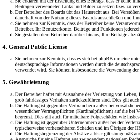
Sie erklären mit der Erstellung eines Beitrags, dass er keine Inh
Beiträgen verwendeten Links und Bilder zu setzen bzw. zu ve
Der Betreiber des Boards übt das Hausrecht aus. Bei Verstöße
dauerhaft von der Nutzung dieses Boards ausschließen und Ihne
Sie nehmen zur Kenntnis, dass der Betreiber keine Verantwortung
Betreiber, Ihr Benutzerkonto, Beiträge und Funktionen jederzei
Sie gestatten dem Betreiber darüber hinaus, Ihre Beiträge abzu
4. General Public License
Sie nehmen zur Kenntnis, dass es sich bei phpBB um eine unter
deutschsprachige Informationen werden durch die deutschsprac
verwendet wird. Sie können insbesondere die Verwendung der S
5. Gewährleistung
Der Betreiber haftet mit Ausnahme der Verletzung von Leben, Kö
grob fahrlässiges Verhalten zurückzuführen sind. Dies gilt au
Die Haftung ist gegenüber Verbrauchern außer bei vorsätzlich
wesentlicher Vertragspflichten (Kardinalpflichten) auf die be
begrenzt. Dies gilt auch für mittelbare Folgeschäden wie ins
Die Haftung ist gegenüber Unternehmern außer bei der Verletzu
typischerweise vorhersehbaren Schäden und im Übrigen der Höh
Die Haftungsbegrenzung der Absätze a bis c gilt sinngemäß auc
Ansprüche für eine Haftung aus zwingendem nationalem Recht 