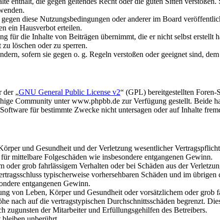
alte enthält, die gegen geltendes Recht oder die guten Sitten verstoßen.
rwenden.
n gegen diese Nutzungsbedingungen oder anderer im Board veröffentli
n ein Hausverbot erteilen.
 für die Inhalte von Beiträgen übernimmt, die er nicht selbst erstellt 
t zu löschen oder zu sperren.
ändern, sofern sie gegen o. g. Regeln verstoßen oder geeignet sind, de
 der „
GNU General Public License v2
“ (GPL) bereitgestellten Foren
hige Community unter www.phpbb.de zur Verfügung gestellt. Beide hab
oftware für bestimmte Zwecke nicht untersagen oder auf Inhalte frem
rper und Gesundheit und der Verletzung wesentlicher Vertragspflichten
ch für mittelbare Folgeschäden wie insbesondere entgangenen Gewinn.
em oder grob fahrlässigem Verhalten oder bei Schäden aus der Verletz
i Vertragsschluss typischerweise vorhersehbaren Schäden und im übrigen
besondere entgangenen Gewinn.
ng von Leben, Körper und Gesundheit oder vorsätzlichem oder grob fah
e nach auf die vertragstypischen Durchschnittsschäden begrenzt. Dies
h zugunsten der Mitarbeiter und Erfüllungsgehilfen des Betreibers.
bleiben unberührt.