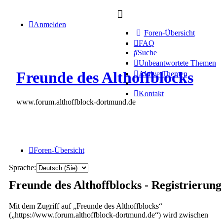
Anmelden
Foren-Übersicht
FAQ
Suche
Unbeantwortete Themen
Freunde des Althoffblocks
Aktive Themen
Kontakt
www.forum.althoffblock-dortmund.de
Foren-Übersicht
Sprache:
Freunde des Althoffblocks - Registrierun
Mit dem Zugriff auf „Freunde des Althoffblocks“
(„https://www.forum.althoffblock-dortmund.de“) wird zwischen