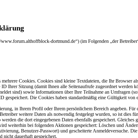
rklärung
ps://www.forum.althoffblock-dortmund.de“) (im Folgenden „der Betreib
mehrere Cookies. Cookies sind kleine Textdateien, die Ihr Browser al
le ID Ihrer Sitzung (damit Ihnen alle Seitenaufrufe zugeordnet werden 
meldet sind) sowie Informationen über Ihre Teilnahme an Umfragen (sof
-ID gespeichert. Die Cookies haben standardmäßig eine Gültigkeit von e
rierung, in Ihrem Profil oder Ihrem persönlichem Bereich angeben. Für 
eiber weitere Daten als notwendig festgelegt wurden, so ist dies für 
so werden die dort eingegebenen Daten ebenfalls gespeichert. Gleiches g
 wird weiterhin bei folgenden Aktionen gespeichert: Löschen und Ände
ktivierung, Benutzer-Passwort) und gescheiterte Anmeldeversuche. D
d nicht dauerhaft gespeichert.