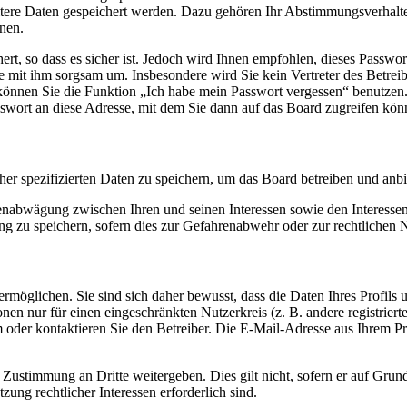
itere Daten gespeichert werden. Dazu gehören Ihr Abstimmungsverhalte
nen.
rt, so dass es sicher ist. Jedoch wird Ihnen empfohlen, dieses Passwo
ie mit ihm sorgsam um. Insbesondere wird Sie kein Vertreter des Betrei
o können Sie die Funktion „Ich habe mein Passwort vergessen“ benutz
sswort an diese Adresse, mit dem Sie dann auf das Board zugreifen kön
her spezifizierten Daten zu speichern, um das Board betreiben und anb
ssenabwägung zwischen Ihren und seinen Interessen sowie den Interesse
 zu speichern, sofern dies zur Gefahrenabwehr oder zur rechtlichen N
möglichen. Sie sind sich daher bewusst, dass die Daten Ihres Profils un
nen nur für einen eingeschränkten Nutzerkreis (z. B. andere registrier
der kontaktieren Sie den Betreiber. Die E-Mail-Adresse aus Ihrem Prof
 Zustimmung an Dritte weitergeben. Dies gilt nicht, sofern er auf Grun
zung rechtlicher Interessen erforderlich sind.