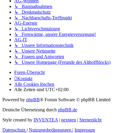
AG-Wohnen
↳ Baumaßnahmen
↳ Denkmalschutz
↳ Nachbarschafts-Treffpunkt
AG-Energie
↳ Lichtverschmutzung
↳ Fernwärme, unsere Energieversorgung!
AG-IT
↳ Unsere Informationstechnik
↳ Unsere Netiquette
↳ Fragen und Antworten
↳ Unsere Homepage (Freunde des Althoffblocks)
Foren-Übersicht
Kontakt
Alle Cookies löschen
Alle Zeiten sind
UTC+02:00
Powered by
phpBB
® Forum Software © phpBB Limited
Deutsche Übersetzung durch
phpBB.de
Style created by
INVENTEA
|
nextgen
|
Sternenlicht
Datenschutz
|
Nutzungsbedingungen
|
Impressum