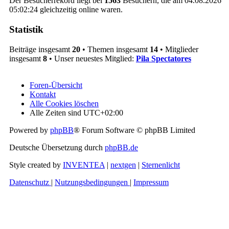
Der Besucherrekord liegt bei
1563
Besuchern, die am 04.08.2026
05:02:24 gleichzeitig online waren.
Statistik
Beiträge insgesamt
20
• Themen insgesamt
14
• Mitglieder
insgesamt
8
• Unser neuestes Mitglied:
Pila Spectatores
Foren-Übersicht
Kontakt
Alle Cookies löschen
Alle Zeiten sind
UTC+02:00
Powered by
phpBB
® Forum Software © phpBB Limited
Deutsche Übersetzung durch
phpBB.de
Style created by
INVENTEA
|
nextgen
|
Sternenlicht
Datenschutz
|
Nutzungsbedingungen
|
Impressum