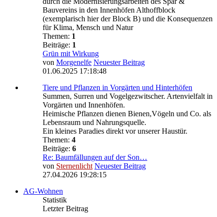
durch die Modernisierungsarbeiten des Spar &
Bauvereins in den Innenhöfen Althoffblock
(exemplarisch hier der Block B) und die Konsequenzen
für Klima, Mensch und Natur
Themen:
1
Beiträge:
1
Grün mit Wirkung
von
Morgenelfe
Neuester Beitrag
01.06.2025 17:18:48
Tiere und Pflanzen in Vorgärten und Hinterhöfen
Summen, Surren und Vogelgezwitscher. Artenvielfalt in
Vorgärten und Innenhöfen.
Heimische Pflanzen dienen Bienen,Vögeln und Co. als
Lebensraum und Nahrungsquelle.
Ein kleines Paradies direkt vor unserer Haustür.
Themen:
4
Beiträge:
6
Re: Baumfällungen auf der Son…
von
Sternenlicht
Neuester Beitrag
27.04.2026 19:28:15
AG-Wohnen
Statistik
Letzter Beitrag