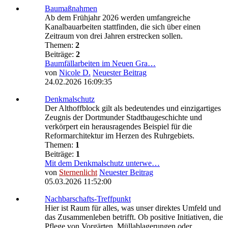
Baumaßnahmen
Ab dem Frühjahr 2026 werden umfangreiche
Kanalbauarbeiten stattfinden, die sich über einen
Zeitraum von drei Jahren erstrecken sollen.
Themen:
2
Beiträge:
2
Baumfällarbeiten im Neuen Gra…
von
Nicole D.
Neuester Beitrag
24.02.2026 16:09:35
Denkmalschutz
Der Althoffblock gilt als bedeutendes und einzigartiges
Zeugnis der Dortmunder Stadtbaugeschichte und
verkörpert ein herausragendes Beispiel für die
Reformarchitektur im Herzen des Ruhrgebiets.
Themen:
1
Beiträge:
1
Mit dem Denkmalschutz unterwe…
von
Sternenlicht
Neuester Beitrag
05.03.2026 11:52:00
Nachbarschafts-Treffpunkt
Hier ist Raum für alles, was unser direktes Umfeld und
das Zusammenleben betrifft. Ob positive Initiativen, die
Pflege von Vorgärten, Müllablagerungen oder