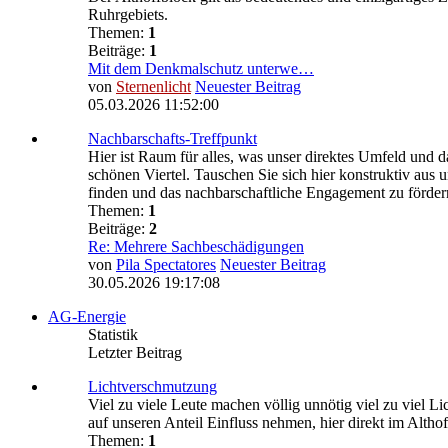
Ruhrgebiets.
Themen:
1
Beiträge:
1
Mit dem Denkmalschutz unterwe…
von
Sternenlicht
Neuester Beitrag
05.03.2026 11:52:00
Nachbarschafts-Treffpunkt
Hier ist Raum für alles, was unser direktes Umfeld und 
schönen Viertel. Tauschen Sie sich hier konstruktiv a
finden und das nachbarschaftliche Engagement zu förder
Themen:
1
Beiträge:
2
Re: Mehrere Sachbeschädigungen
von
Pila Spectatores
Neuester Beitrag
30.05.2026 19:17:08
AG-Energie
Statistik
Letzter Beitrag
Lichtverschmutzung
Viel zu viele Leute machen völlig unnötig viel zu viel
auf unseren Anteil Einfluss nehmen, hier direkt im Althof
Themen:
1