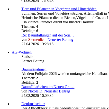
01.06.2025 17:18:48
Tiere und Pflanzen in Vorgärten und Hinterhöfen
Summen, Surren und Vogelgezwitscher. Artenvielfalt in 
Heimische Pflanzen dienen Bienen,Vögeln und Co. als 
Ein kleines Paradies direkt vor unserer Haustür.
Themen:
4
Beiträge:
6
Re: Baumfällungen auf der Son…
von
Sternenlicht
Neuester Beitrag
27.04.2026 19:28:15
AG-Wohnen
Statistik
Letzter Beitrag
Baumaßnahmen
Ab dem Frühjahr 2026 werden umfangreiche Kanalbauarbeit
Themen:
2
Beiträge:
2
Baumfällarbeiten im Neuen Gra…
von
Nicole D.
Neuester Beitrag
24.02.2026 16:09:35
Denkmalschutz
Der Althoffblock gilt als bedeutendes und einzigartiges