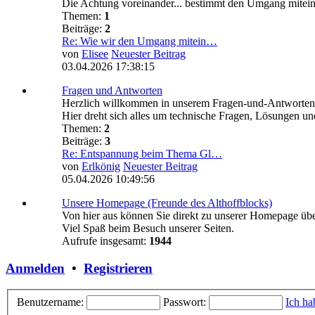
Die Achtung voreinander... bestimmt den Umgang miteina
Themen:
1
Beiträge:
2
Re: Wie wir den Umgang mitein…
von
Elisee
Neuester Beitrag
03.04.2026 17:38:15
Fragen und Antworten
Herzlich willkommen in unserem Fragen-und-Antworte
Hier dreht sich alles um technische Fragen, Lösungen 
Themen:
2
Beiträge:
3
Re: Entspannung beim Thema Gl…
von
Erlkönig
Neuester Beitrag
05.04.2026 10:49:56
Unsere Homepage (Freunde des Althoffblocks)
Von hier aus können Sie direkt zu unserer Homepage üb
Viel Spaß beim Besuch unserer Seiten.
Aufrufe insgesamt:
1944
Anmelden
•
Registrieren
Benutzername:
Passwort:
Ich ha