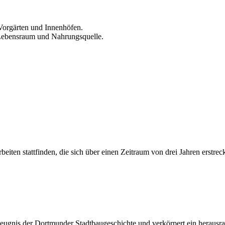
Vorgärten und Innenhöfen.
Lebensraum und Nahrungsquelle.
en stattfinden, die sich über einen Zeitraum von drei Jahren erstreck
 Zeugnis der Dortmunder Stadtbaugeschichte und verkörpert ein herausr