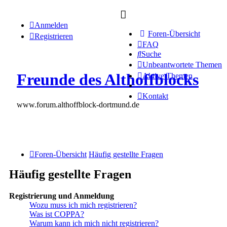
Anmelden
Foren-Übersicht
Registrieren
FAQ
Suche
Unbeantwortete Themen
Freunde des Althoffblocks
Aktive Themen
Kontakt
www.forum.althoffblock-dortmund.de
Foren-Übersicht
Häufig gestellte Fragen
Häufig gestellte Fragen
Registrierung und Anmeldung
Wozu muss ich mich registrieren?
Was ist COPPA?
Warum kann ich mich nicht registrieren?